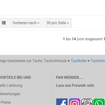
Sortieren nach
pro Seite
Sortieren nach
30 pro Seite
1
bis
14
(von insgesamt
artige Geschenke zur Taufe: Taufschmuck ♥
Taufkette
♥
Taufar
VORTEILE BEI UNS
FAN WERDEN....
lle Lieferung
Lass uns Freunde sein
Bewertungen
 Preise