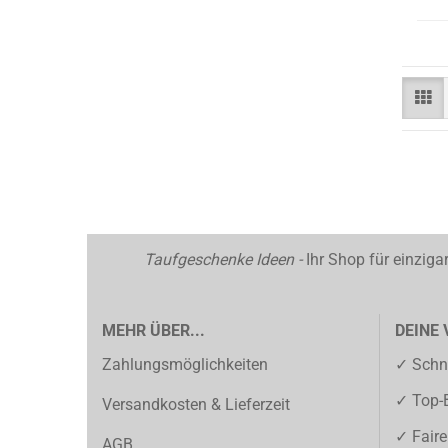
Taufgeschenke Ideen -
Ihr Shop für einzig
MEHR ÜBER...
DEINE 
Zahlungsmöglichkeiten
✓ Schne
✓ Top-
Versandkosten & Lieferzeit
✓ Faire
AGB