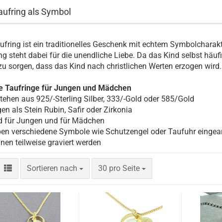
aufring als Symbol
ufring ist ein traditionelles Geschenk mit echtem Symbolcharakt
ng steht dabei für die unendliche Liebe. Da das Kind selbst häufi
zu sorgen, dass das Kind nach christlichen Werten erzogen wird.
e Taufringe für Jungen und Mädchen
ehen aus 925/-Sterling Silber, 333/-Gold oder 585/Gold
en als Stein Rubin, Safir oder Zirkonia
d für Jungen und für Mädchen
n verschiedene Symbole wie Schutzengel oder Taufuhr eingear
en teilweise graviert werden
Sortieren nach
pro Seite
Sortieren nach
30 pro Seite