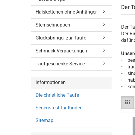
Der T
Halskettchen ohne Anhänger
Sternschnuppen
Der Ta
Der Ri
Glücksbringer zur Taufe
dafür 
Schmuck Verpackungen
Unser
• best
Taufgeschenke Service
• trag
• sin
• habe
Informationen
• könn
Die christliche Taufe
Segensfest für Kinder
Sitemap