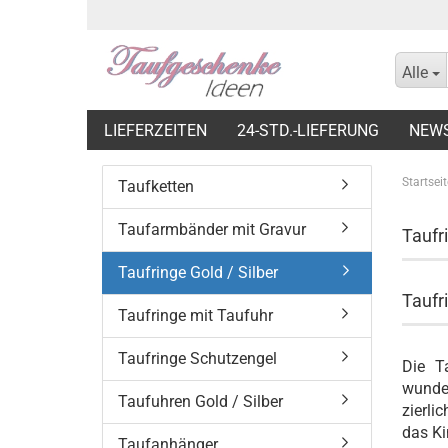
Alle
LIEFERZEITEN
24-STD.-LIEFERUNG
NEW
Startseit
Taufketten
Taufarmbänder mit Gravur
Taufr
Taufringe Gold / Silber
Taufr
Taufringe mit Taufuhr
Taufringe Schutzengel
Die T
wunder
Taufuhren Gold / Silber
zierli
das Ki
Taufanhänger