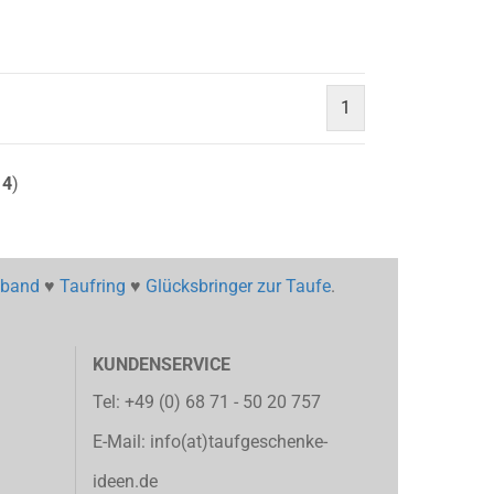
1
14
)
mband
♥
Taufring
♥
Glücksbringer zur Taufe
.
KUNDENSERVICE
Tel:
+49 (0) 68 71 - 50 20 757
E-Mail:
info(at)taufgeschenke-
ideen.de