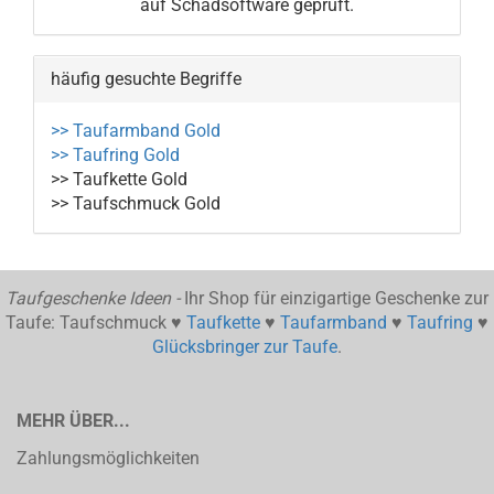
auf Schadsoftware geprüft.
häufig gesuchte Begriffe
>> Taufarmband Gold
>> Taufring Gold
>> Taufkette Gold
>> Taufschmuck Gold
Taufgeschenke Ideen -
Ihr Shop für einzigartige Geschenke zur
Taufe: Taufschmuck ♥
Taufkette
♥
Taufarmband
♥
Taufring
♥
Glücksbringer zur Taufe
.
MEHR ÜBER...
Zahlungsmöglichkeiten