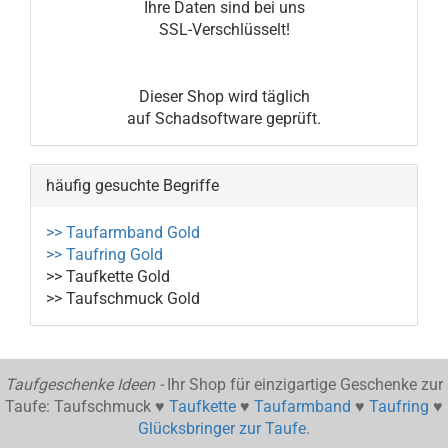
Ihre Daten sind bei uns
SSL-Verschlüsselt!
Dieser Shop wird täglich
auf Schadsoftware geprüft.
häufig gesuchte Begriffe
>> Taufarmband Gold
>> Taufring Gold
>> Taufkette Gold
>> Taufschmuck Gold
Taufgeschenke Ideen -
Ihr Shop für einzigartige Geschenke zur
Taufe: Taufschmuck ♥
Taufkette
♥
Taufarmband
♥
Taufring
♥
Glücksbringer zur Taufe
.