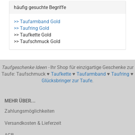
häufig gesuchte Begriffe
>> Taufarmband Gold
>> Taufring Gold
>> Taufkette Gold
>> Taufschmuck Gold
Taufgeschenke Ideen -
Ihr Shop für einzigartige Geschenke zur
Taufe: Taufschmuck ♥
Taufkette
♥
Taufarmband
♥
Taufring
♥
Glücksbringer zur Taufe
.
MEHR ÜBER...
Zahlungsmöglichkeiten
Versandkosten & Lieferzeit